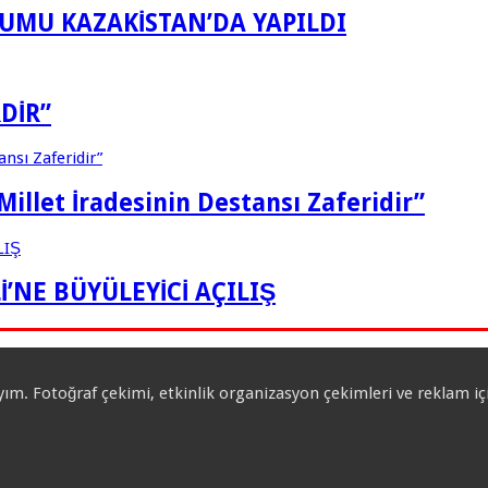
RUMU KAZAKİSTAN’DA YAPILDI
DİR”
let İradesinin Destansı Zaferidir”
’NE BÜYÜLEYİCİ AÇILIŞ
yım. Fotoğraf çekimi, etkinlik organizasyon çekimleri ve reklam 