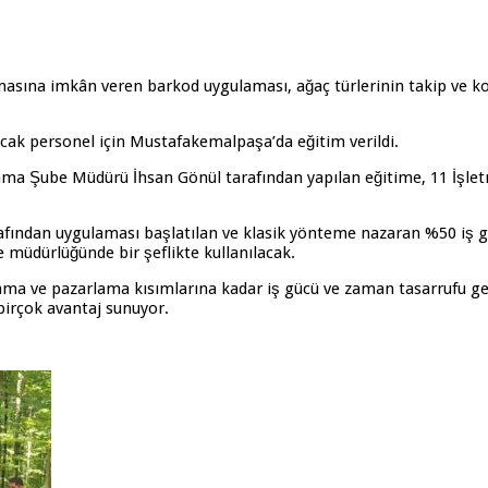
ına imkân veren barkod uygulaması, ağaç türlerinin takip ve kont
ak personel için Mustafakemalpaşa’da eğitim verildi.
ma Şube Müdürü İhsan Gönül tarafından yapılan eğitime, 11 İşletm
rafından uygulaması başlatılan ve klasik yönteme nazaran %50 i
müdürlüğünde bir şeflikte kullanılacak.
a ve pazarlama kısımlarına kadar iş gücü ve zaman tasarrufu ger
irçok avantaj sunuyor.