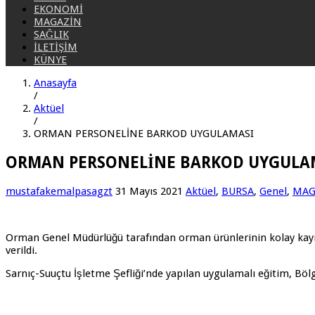
EKONOMİ
MAGAZİN
SAĞLIK
İLETİŞİM
KÜNYE
Anasayfa
/
Aktüel
/
ORMAN PERSONELİNE BARKOD UYGULAMASI
ORMAN PERSONELİNE BARKOD UYGULA
mustafakemalpasagzt
31 Mayıs 2021
Aktüel
,
BURSA
,
Genel
,
MAG
Orman Genel Müdürlüğü tarafından orman ürünlerinin kolay kayıt
verildi.
Sarnıç-Suuçtu İşletme Şefliği’nde yapılan uygulamalı eğitim, Bölg