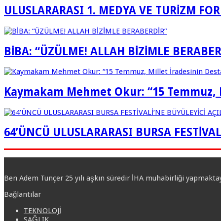
ULUSLARARASI 1. MEDYA VE TURİZM FO
BİBA: “ÜZÜLME! ALLAH BİZİMLE BERABER
Kaymakam Mehmet Okur: “15 Temmuz, Mil
64’ÜNCÜ ULUSLARARASI BURSA FESTİVALİ
Ben Adem Tunçer 25 yılı aşkın süredir İHA muhabirliği yapmakta
Bağlantılar
TEKNOLOJİ
SAĞLIK