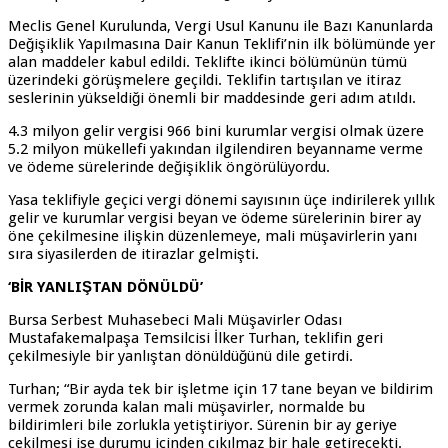
Meclis Genel Kurulunda, Vergi Usul Kanunu ile Bazı Kanunlarda
Değişiklik Yapılmasına Dair Kanun Teklifi’nin ilk bölümünde yer
alan maddeler kabul edildi. Teklifte ikinci bölümünün tümü
üzerindeki görüşmelere geçildi. Teklifin tartışılan ve itiraz
seslerinin yükseldiği önemli bir maddesinde geri adım atıldı.
4.3 milyon gelir vergisi 966 bini kurumlar vergisi olmak üzere
5.2 milyon mükellefi yakından ilgilendiren beyanname verme
ve ödeme sürelerinde değişiklik öngörülüyordu.
Yasa teklifiyle geçici vergi dönemi sayısının üçe indirilerek yıllık
gelir ve kurumlar vergisi beyan ve ödeme sürelerinin birer ay
öne çekilmesine ilişkin düzenlemeye, mali müşavirlerin yanı
sıra siyasilerden de itirazlar gelmişti.
‘BİR YANLIŞTAN DÖNÜLDÜ’
Bursa Serbest Muhasebeci Mali Müşavirler Odası
Mustafakemalpaşa Temsilcisi İlker Turhan, teklifin geri
çekilmesiyle bir yanlıştan dönüldüğünü dile getirdi.
Turhan; “Bir ayda tek bir işletme için 17 tane beyan ve bildirim
vermek zorunda kalan mali müşavirler, normalde bu
bildirimleri bile zorlukla yetiştiriyor. Sürenin bir ay geriye
çekilmesi ise durumu içinden çıkılmaz bir hale getirecekti.