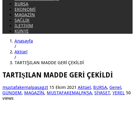
BURSA
EKONOMİ
MAGAZİN
SAĞLIK
İLETİŞİM
KÜNYE
Anasayfa
/
Aktüel
/
TARTIŞILAN MADDE GERİ ÇEKİLDİ
TARTIŞILAN MADDE GERİ ÇEKİLDİ
mustafakemalpasagzt
15 Ekim 2021
Aktüel
,
BURSA
,
Genel
,
GÜNDEM
,
MAGAZİN
,
MUSTAFAKEMALPAŞA
,
SİYASET
,
YEREL
50
views