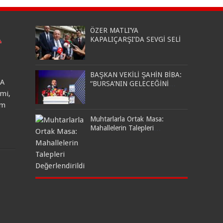
ÖZER MATLI’YA
KAPALIÇARŞI’DA SEVGİ SELİ
BAŞKAN VEKİLİ ŞAHİN BİBA:
HA
“BURSA’NIN GELECEĞİNİ
BÜTÜNCÜL BİR ANLAYIŞLA
mi,
PLANLIYORUZ”
am
Muhtarlarla Ortak Masa:
Mahallelerin Talepleri
Değerlendirildi