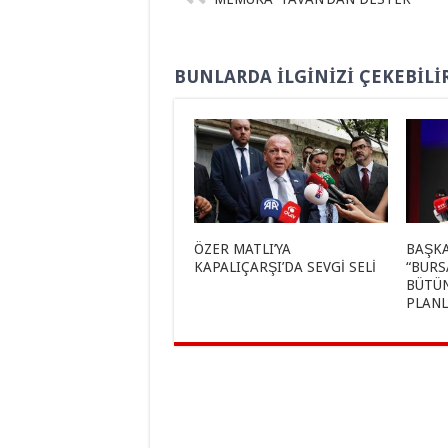
BUNLARDA İLGINIZI ÇEKEBILI
ÖZER MATLI’YA
BAŞKA
KAPALIÇARŞI’DA SEVGİ SELİ
“BURS
BÜTÜN
PLANL