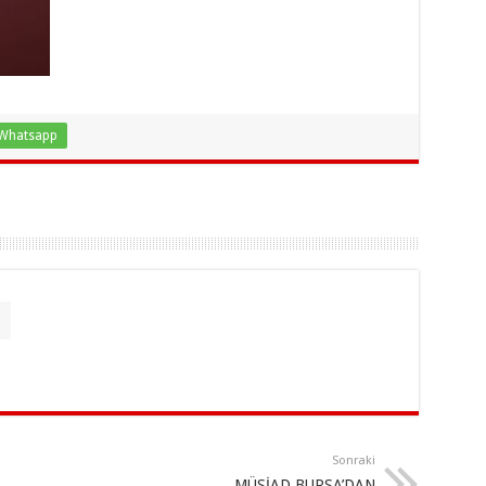
Whatsapp
Sonraki
MÜSİAD BURSA’DAN