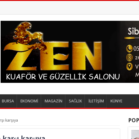
BURSA
EKONOMİ
MAGAZİN
SAĞLIK
İLETİŞİM
KÜNYE
POP
arşı karşıya
 karşı karşıya