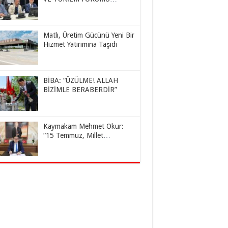
KAZAKİSTAN’DA YAPILDI
Matlı, Üretim Gücünü Yeni Bir
Hizmet Yatırımına Taşıdı
BİBA: “ÜZÜLME! ALLAH
BİZİMLE BERABERDİR”
Kaymakam Mehmet Okur:
“15 Temmuz, Millet
İradesinin Destansı Zaferidir”