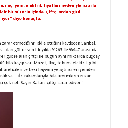
, ilaç, yem, elektrik fiyatları nedeniyle ısrarla
ir bir sürecin içinde. Çiftçi ardan girdi
mıyor” diye konuştu.
 zarar etmediğini” iddia ettiğini kaydeden Sarıbal,
disi olan gübre son bir yılda %265 ile %447 arasında
eker gübre alan çiftçi ile bugün aynı miktarda buğday
00 kilo kayıp var. Mazot, ilaç, tohum, elektrik gibi
t üreticileri ve besi hayvanı yetiştiricileri yemden
nlık ve TÜİK rakamlarıyla bile üreticilerin Nisan
u çok net. Sayın Bakan, çiftçi zarar ediyor.”