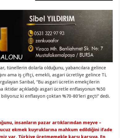
lar, tünellerin dolarla olduğunu, yabancılara gelince
ını ama iş çiftçi, emekli, asgari ücretliye gelince TL
urgulayan Sarıbal, “Bu asgari ücretin emekçilerin
 iktidar açıkladığı asgari ücretle enflasyonun %50
biliyoruz ki enflasyon çoktan %70-80’leri geçti” dedi.
duğunu, insanların pazar artıklarından meyve –
 ucuz ekmek kuyruklarına mahkum edildiğini ifade
imiz var. Türkiye üretmemekle karşı karşıya. En