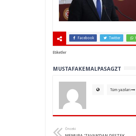
Facebook
Twitter
Etiketler
MUSTAFAKEMALPASAGZT
Tüm yazıları
Önceki
MEMURA ‘TAVAN’DAN DESTEK