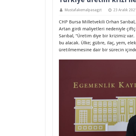
Mustafakemalpasagzt
23 Aralık 202
CHP Bursa Milletvekili Orhan Sarıbal, 
Artan girdi maliyetleri nedeniyle çi
Sarıbal, “Üretim diye bir krizimiz var
bu alacak. Ülke; gübre, ilaç, yem, elek
üretilmemesine dair bir sürecin içind