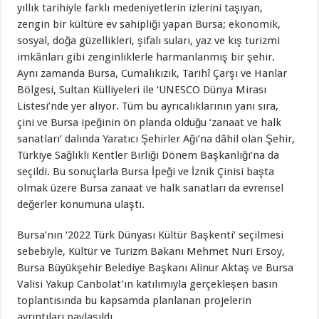
yıllık tarihiyle farklı medeniyetlerin izlerini taşıyan,
zengin bir kültüre ev sahipliği yapan Bursa; ekonomik,
sosyal, doğa güzellikleri, şifalı suları, yaz ve kış turizmi
imkânları gibi zenginliklerle harmanlanmış bir şehir.
Aynı zamanda Bursa, Cumalıkızık, Tarihî Çarşı ve Hanlar
Bölgesi, Sultan Külliyeleri ile ‘UNESCO Dünya Mirası
Listesi’nde yer alıyor. Tüm bu ayrıcalıklarının yanı sıra,
çini ve Bursa ipeğinin ön planda olduğu ‘zanaat ve halk
sanatları’ dalında Yaratıcı Şehirler Ağı’na dâhil olan Şehir,
Türkiye Sağlıklı Kentler Birliği Dönem Başkanlığı’na da
seçildi. Bu sonuçlarla Bursa İpeği ve İznik Çinisi başta
olmak üzere Bursa zanaat ve halk sanatları da evrensel
değerler konumuna ulaştı.
Bursa’nın ‘2022 Türk Dünyası Kültür Başkenti’ seçilmesi
sebebiyle, Kültür ve Turizm Bakanı Mehmet Nuri Ersoy,
Bursa Büyükşehir Belediye Başkanı Alinur Aktaş ve Bursa
Valisi Yakup Canbolat’ın katılımıyla gerçekleşen basın
toplantısında bu kapsamda planlanan projelerin
ayrıntıları paylaşıldı.