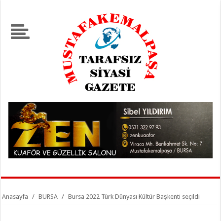
Anasayfa
/
BURSA
/
Bursa 2022 Türk Dünyası Kültür Başkenti seçildi