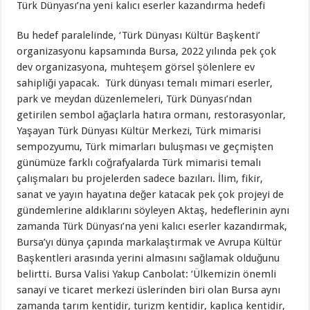
Türk Dünyası’na yeni kalıcı eserler kazandırma hedefi
Bu hedef paralelinde, ‘Türk Dünyası Kültür Başkenti’
organizasyonu kapsamında Bursa, 2022 yılında pek çok
dev organizasyona, muhteşem görsel şölenlere ev
sahipliği yapacak. Türk dünyası temalı mimari eserler,
park ve meydan düzenlemeleri, Türk Dünyası’ndan
getirilen sembol ağaçlarla hatıra ormanı, restorasyonlar,
Yaşayan Türk Dünyası Kültür Merkezi, Türk mimarisi
sempozyumu, Türk mimarları buluşması ve geçmişten
günümüze farklı coğrafyalarda Türk mimarisi temalı
çalışmaları bu projelerden sadece bazıları. İlim, fikir,
sanat ve yayın hayatına değer katacak pek çok projeyi de
gündemlerine aldıklarını söyleyen Aktaş, hedeflerinin aynı
zamanda Türk Dünyası’na yeni kalıcı eserler kazandırmak,
Bursa’yı dünya çapında markalaştırmak ve Avrupa Kültür
Başkentleri arasında yerini almasını sağlamak olduğunu
belirtti. Bursa Valisi Yakup Canbolat: ‘Ülkemizin önemli
sanayi ve ticaret merkezi üslerinden biri olan Bursa aynı
zamanda tarım kentidir, turizm kentidir, kaplıca kentidir,