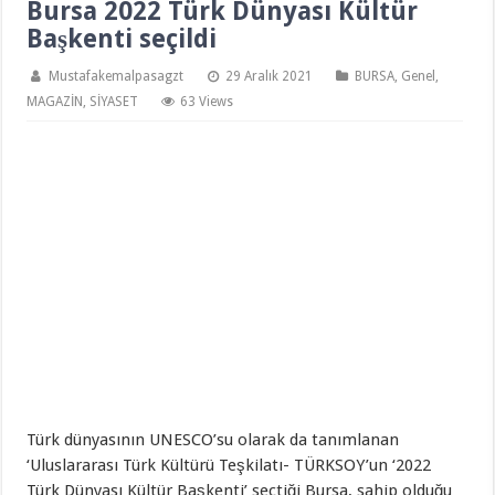
Bursa 2022 Türk Dünyası Kültür
Başkenti seçildi
Mustafakemalpasagzt
29 Aralık 2021
BURSA
,
Genel
,
MAGAZİN
,
SİYASET
63 Views
Türk dünyasının UNESCO’su olarak da tanımlanan
‘Uluslararası Türk Kültürü Teşkilatı- TÜRKSOY’un ‘2022
Türk Dünyası Kültür Başkenti’ seçtiği Bursa, sahip olduğu