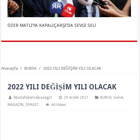
ÖZER MATLI’YA KAPALIÇARŞI’DA SEVGİ SELİ
Anasayfa
/
BURSA
/
2022 YILI DEĞİŞİM YILI OLACAK
2022 YILI DEĞİŞİM YILI OLACAK
Mustafakemalpasagzt
29 Aralık 2021
BURSA
,
Genel
,
MAGAZİN
,
SİYASET
44 Views