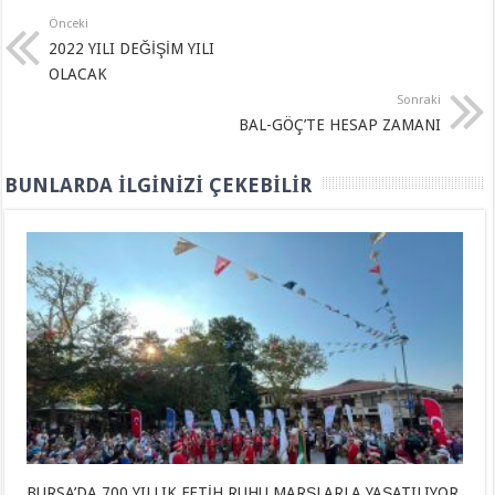
Önceki
2022 YILI DEĞİŞİM YILI
OLACAK
Sonraki
BAL-GÖÇ’TE HESAP ZAMANI
BUNLARDA İLGINIZI ÇEKEBILIR
BURSA’DA 700 YILLIK FETİH RUHU MARŞLARLA YAŞATILIYOR