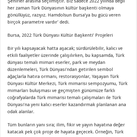
Şehirler arasına seçilmiştir. Biz sadece 2022 yılında değil
her zaman Türk Dünyasının kültür başkenti olmaya
gönüllüyüz, razıyız. Hamdolsun Bursa’ya bu gücü veren
birçok parametre vardır’ dedi.
Bursa, 2022 Türk Dünyası Kültür Başkenti’ Projeleri
Bir yılı kapsayacak hatta aşacak; sürdürülebilir, kalıcı ve
etkili faaliyetler üzerinde çalışılırken, bu kapsamda, Türk
dünyası temalı mimari eserler, park ve meydan
düzenlemeleri, Türk Dünyası’ndan getirilen sembol
ağaçlarla hatıra ormanı, restorasyonlar, Yaşayan Türk
Dünyası Kültür Merkezi, Türk mimarisi sempozyumu, Türk
mimarları buluşması ve geçmişten günümüze farklı
coğrafyalarda Türk mimarisi temalı çalışmaları ile Türk
Dünyası’na yeni kalıcı eserler kazandırmak planlanan ana
odak alanlar.
Tüm bunların yanı sıra; ilim, fikir ve yayın hayatına değer
katacak pek çok proje de hayata geçecek. Örneğin, Türk