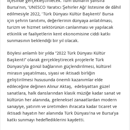
ilçesinde gerçekleştirilecek. Tüm bunların yansıra
Bursa’nın, ‘UNESCO Yaratıcı Şehirler Ağı’ listesine de dâhil
edilmesiyle 2022, ‘Türk Dünyası Kültür Başkenti’ Bursa
için şehrin tanıtımı, değerlerinin dünyaya anlatılması,
turizm ve hizmet sektörünün canlanması ve yapılacak
etkinlik ve faaliyetlerin kent ekonomisine ciddi katkı
sunmasının beklendiği bir yıl olacak.
Böylesi anlamlı bir yılda “2022 Türk Dünyası Kültür
Başkenti” olarak gerçekleştirecek projelerle Türk
Dünyası’yla gönül bağlarının güçlendirilmesi, kültürel
mirasın yaşatılması, siyasi ve iktisadi birliğin
geliştirilmesi hususunda önemli kazanımlar elde
edileceğine değinen Alinur Aktaş, edebiyattan güzel
sanatlara, halk danslarından klasik müziğe kadar sanat ve
kültürün her alanında, geleneksel zanaatlardan modern
sanayiye, yatırım ve üretimden ihracata kadar ticaret ve
iktisadi hayatın her alanında Türk Dünyası’na ve Bursa’ya
katkı sunmayı hedeflediklerini kaydetti.