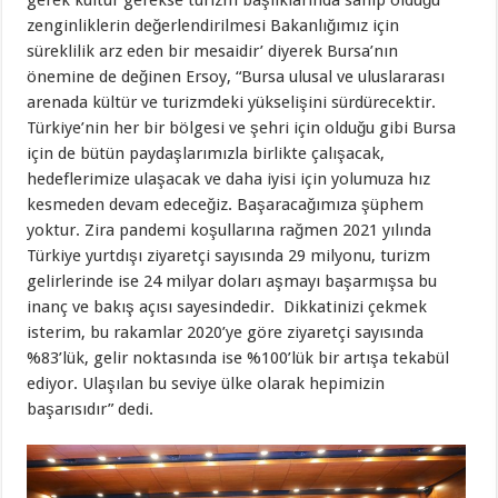
gerek kültür gerekse turizm başlıklarında sahip olduğu
zenginliklerin değerlendirilmesi Bakanlığımız için
süreklilik arz eden bir mesaidir’ diyerek Bursa’nın
önemine de değinen Ersoy, “Bursa ulusal ve uluslararası
arenada kültür ve turizmdeki yükselişini sürdürecektir.
Türkiye’nin her bir bölgesi ve şehri için olduğu gibi Bursa
için de bütün paydaşlarımızla birlikte çalışacak,
hedeflerimize ulaşacak ve daha iyisi için yolumuza hız
kesmeden devam edeceğiz. Başaracağımıza şüphem
yoktur. Zira pandemi koşullarına rağmen 2021 yılında
Türkiye yurtdışı ziyaretçi sayısında 29 milyonu, turizm
gelirlerinde ise 24 milyar doları aşmayı başarmışsa bu
inanç ve bakış açısı sayesindedir. Dikkatinizi çekmek
isterim, bu rakamlar 2020’ye göre ziyaretçi sayısında
%83’lük, gelir noktasında ise %100’lük bir artışa tekabül
ediyor. Ulaşılan bu seviye ülke olarak hepimizin
başarısıdır” dedi.