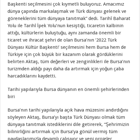
Başkenti seçilmesini çok kıymetli buluyoruz. Amacımız
dünya çapında markalaşmak ve Türk dünyası gelenek ve
göreneklerini tüm dünyaya tanıtmak” dedi. Tarihî Baharat
Yolu ile Tarihî İpek Yolu’nun kesiştiği, ticaretin kalbinin
attığı, kültürlerin buluştuğu, aynı zamanda önemli bir
ticaret ve ihracat şehri de olan Bursa’nın ‘2022 Türk
Dünyası Kültür Başkenti’ seçilmesini hem Bursa hem de
Türkiye için çok büyük bir kazanım olarak gördüklerini
belirten Aktaş, tüm değerleri ve zenginlikleri ile Bursa’nın
turizmden aldığı payı daha da artırmak için yoğun çaba
harcadıklarını kaydetti.
Tarihi yapılarıyla Bursa dünyanın en önemli şehirlerinden
biri
Bursa’nın tarihi yapılarıyla açık hava müzesini andırdığını
söyleyen Aktaş, Bursa’yı başta Türk Dünyası olmak tüm
dünyaya tanıtmak istediklerini dile getirerek, “Şehrimizin
bilinirliğini artırmak için Bursa’ya gönül vermiş tüm
paydaşlarımızla devamlı çalışıyor ve yeni projeler