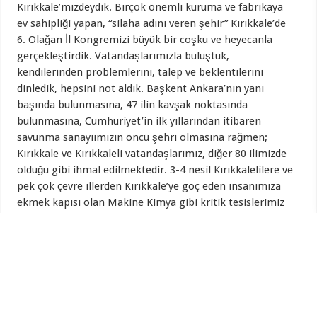
Kırıkkale’mizdeydik. Birçok önemli kuruma ve fabrikaya
ev sahipliği yapan, “silaha adını veren şehir” Kırıkkale’de
6. Olağan İl Kongremizi büyük bir coşku ve heyecanla
gerçekleştirdik. Vatandaşlarımızla buluştuk,
kendilerinden problemlerini, talep ve beklentilerini
dinledik, hepsini not aldık. Başkent Ankara’nın yanı
başında bulunmasına, 47 ilin kavşak noktasında
bulunmasına, Cumhuriyet’in ilk yıllarından itibaren
savunma sanayiimizin öncü şehri olmasına rağmen;
Kırıkkale ve Kırıkkaleli vatandaşlarımız, diğer 80 ilimizde
olduğu gibi ihmal edilmektedir. 3-4 nesil Kırıkkalelilere ve
pek çok çevre illerden Kırıkkale’ye göç eden insanımıza
ekmek kapısı olan Makine Kimya gibi kritik tesislerimiz
adım adım yok edilmektedir.
Bunun yanında hayat pahalılığı, işsizlik, yüksek enflasyon
ve geçim sıkıntısı ve tüm bunlara bağlı olarak
öngörülemezlik dönemi diğer tüm illerimizde olduğu gibi
Kırıkkale’de de insanımızın canını yakmaya devam ediyor!
Geçmişte akın akın göç alırken, son yılllarda göç verir