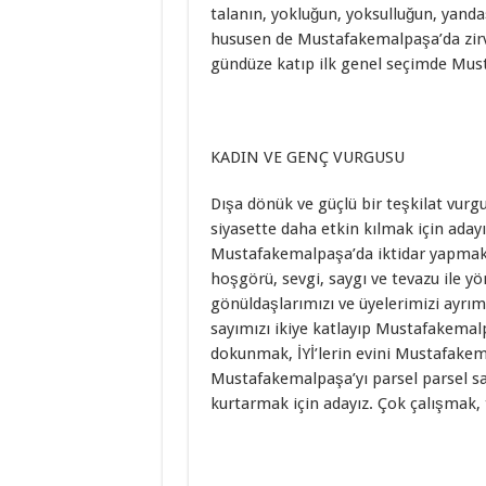
talanın, yokluğun, yoksulluğun, yanda
hususen de Mustafakemalpaşa’da zirv
gündüze katıp ilk genel seçimde Mus
KADIN VE GENÇ VURGUSU
Dışa dönük ve güçlü bir teşkilat vurg
siyasette daha etkin kılmak için aday
Mustafakemalpaşa’da iktidar yapmak iç
hoşgörü, sevgi, saygı ve tevazu ile 
gönüldaşlarımızı ve üyelerimizi ayrım
sayımızı ikiye katlayıp Mustafakemalp
dokunmak, İYİ’lerin evini Mustafakema
Mustafakemalpaşa’yı parsel parsel s
kurtarmak için adayız. Çok çalışmak, t