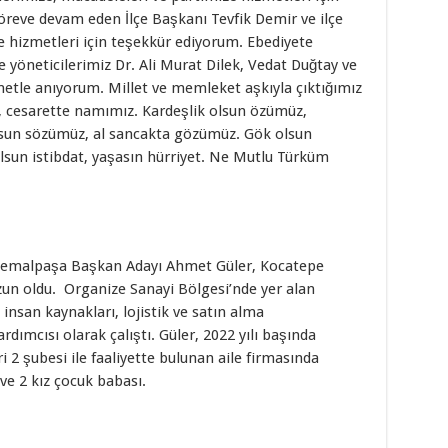
öreve devam eden İlçe Başkanı Tevfik Demir ve ilçe
e hizmetleri için teşekkür ediyorum. Ebediyete
e yöneticilerimiz Dr. Ali Murat Dilek, Vedat Duğtay ve
etle anıyorum. Millet ve memleket aşkıyla çıktığımız
z, cesarette namımız. Kardeşlik olsun özümüz,
sun sözümüz, al sancakta gözümüz. Gök olsun
lsun istibdat, yaşasın hürriyet. Ne Mutlu Türküm
akemalpaşa Başkan Adayı Ahmet Güler, Kocatepe
un oldu. Organize Sanayi Bölgesi’nde yer alan
, insan kaynakları, lojistik ve satın alma
mcısı olarak çalıştı. Güler, 2022 yılı başında
i 2 şubesi ile faaliyette bulunan aile firmasında
ve 2 kız çocuk babası.