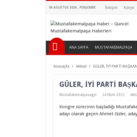
İletişim
Künye
06 AĞUSTOS 2026 , PERŞEMBE
ANA SAYFA
MUSTAFAKEMALPAŞA
Anasayfa
/
Aktüel
/
GÜLER, İYİ PARTİ BAŞKA
GÜLER, İYİ PARTİ BAŞ
Mustafakemalpasagzt
24 Ekim 2022
Aktü
Kongre sürecinin başladığı Mustafakem
adayı olarak geçen Ahmet Güler, adayl