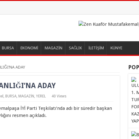
BURSA
EKONOMİ
MAGAZİN
SAĞLIK
İLETİŞİM
KÜNYE
POP
NLIĞI’NA ADAY
KANLIĞI’NA ADAY
el
,
BURSA
,
MAGAZİN
,
YEREL
40 Views
alpaşa İYİ Parti Teşkilatı’nda adı bir süredir başkan
ığını resmen açıkladı.