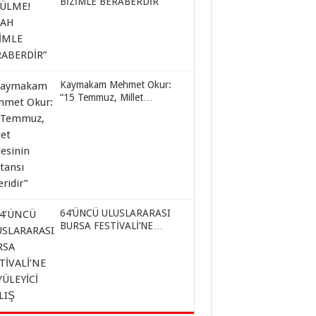
BİZİMLE BERABERDİR”
Kaymakam Mehmet Okur:
“15 Temmuz, Millet
İradesinin Destansı Zaferidir”
64’ÜNCÜ ULUSLARARASI
BURSA FESTİVALİ’NE
BÜYÜLEYİCİ AÇILIŞ