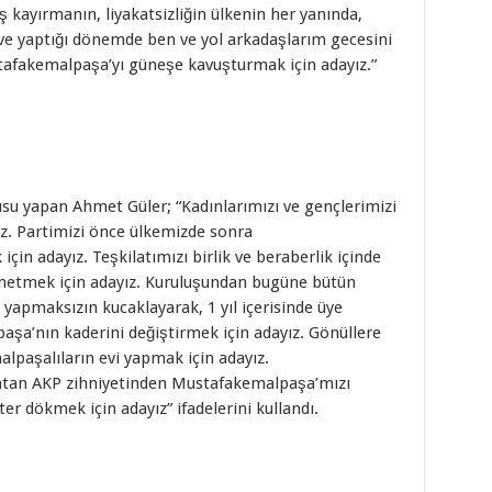
ş kayırmanın, liyakatsizliğin ülkenin her yanında,
e yaptığı dönemde ben ve yol arkadaşlarım gecesini
tafakemalpaşa’yı güneşe kavuşturmak için adayız.”
usu yapan Ahmet Güler; “Kadınlarımızı ve gençlerimizi
ız. Partimizi önce ülkemizde sonra
in adayız. Teşkilatımızı birlik ve beraberlik içinde
yönetmek için adayız. Kuruluşundan bugüne bütün
 yapmaksızın kucaklayarak, 1 yıl içerisinde üye
aşa’nın kaderini değiştirmek için adayız. Gönüllere
lpaşalıların evi yapmak için adayız.
atan AKP zihniyetinden Mustafakemalpaşa’mızı
er dökmek için adayız” ifadelerini kullandı.