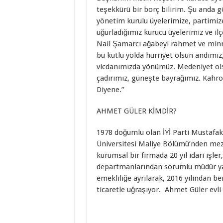
teşekkürü bir borç bilirim. Şu anda g
yönetim kurulu üyelerimize, partimiz
uğurladığımız kurucu üyelerimiz ve ilç
Nail Şamarcı ağabeyi rahmet ve minn
bu kutlu yolda hürriyet olsun andımı
vicdanımızda yönümüz. Medeniyet ol
çadırımız, güneşte bayrağımız. Kahro
Diyene.”
AHMET GÜLER KİMDİR?
1978 doğumlu olan İYİ Parti Mustaf
Üniversitesi Maliye Bölümü’nden mez
kurumsal bir firmada 20 yıl idari işler
departmanlarından sorumlu müdür yardı
emekliliğe ayrılarak, 2016 yılından ber
ticaretle uğraşıyor. Ahmet Güler evli 