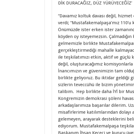
DİK DURACAĞIZ, DÜZ YÜRÜYECEĞİZ’
“Davamız koltuk davası değil, hizmet 
verdi; “Mustafakemalpaşa’mız 110’u 
Önümüzde ister erken ister zamanınd
köyden oy isteyemezsin. Çalmadığın 
gelmemizle birlikte Mustafakemalpaşa’
gerçekleştirmediği mahalle kalmayac
ile teşkilatımızı etkin, aktif ve güçlü
değil, oluşturacağımız komisyonlarla
İnancımızın ve güvenimizin tam oldu
birlikte geliyoruz. Bu iktidar geldiği 
sizlerin teveccühü ile bizim yönetimi
talibim. Hep birlikte daha İYİ bir Mu
Kongremizin demokrasi şöleni havas
arkadaşlarımıza başarılar dilerim. U
misafirlerime katılımlarından dolayı 
gelemeyen, arayarak desteklerini bel
ediyorum. Mustafakemalpaşa teşkilat
Başkanım İhsan Keçeci ve kurucu üyel