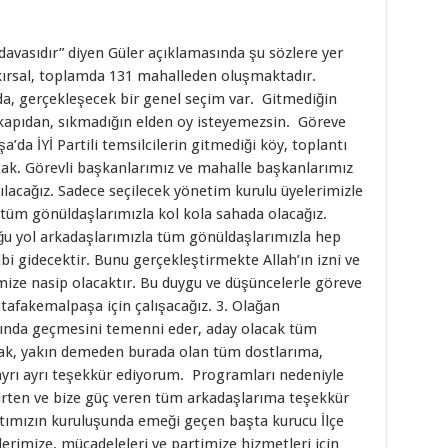
davasıdır” diyen Güler açıklamasında şu sözlere yer
kırsal, toplamda 131 mahalleden oluşmaktadır.
a, gerçekleşecek bir genel seçim var. Gitmediğin
kapıdan, sıkmadığın elden oy isteyemezsin. Göreve
da İYİ Partili temsilcilerin gitmediği köy, toplantı
ak. Görevli başkanlarımız ve mahalle başkanlarımız
 kılacağız. Sadece seçilecek yönetim kurulu üyelerimizle
 tüm gönüldaşlarımızla kol kola sahada olacağız.
ğu yol arkadaşlarımızla tüm gönüldaşlarımızla hep
gibi gidecektir. Bunu gerçekleştirmekte Allah’ın izni ve
mize nasip olacaktır. Bu duygu ve düşüncelerle göreve
stafakemalpaşa için çalışacağız. 3. Olağan
ında geçmesini temenni eder, aday olacak tüm
zak, yakın demeden burada olan tüm dostlarıma,
ayrı ayrı teşekkür ediyorum. Programları nedeniyle
irten ve bize güç veren tüm arkadaşlarıma teşekkür
ımızın kuruluşunda emeği geçen başta kurucu İlçe
erimize, mücadeleleri ve partimize hizmetleri için