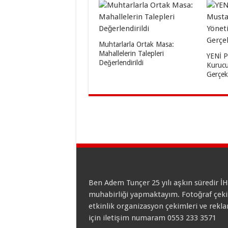
Muhtarlarla Ortak Masa:
Mahallelerin Talepleri
YENİ P
Değerlendirildi
Kurucu
Gerçekl
Ben Adem Tunçer 25 yılı aşkın süredir İ
muhabirliği yapmaktayım. Fotoğraf çeki
etkinlik organizasyon çekimleri ve rekl
için iletişim numaram 0553 233 3571