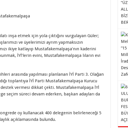
ilatı inşa etmek için yola çıktığını vurgulayan Güler;
larımızı ve üyelerimizi ayrım yapmaksızın
yımızı ikiye katlayıp Mustafakemalpaşa’nın kaderini
kunmak, İYİ’lerin evini, Mustafakemalpaşa lıların evi
ihleri arasında yapılması planlanan İYİ Parti 3. Olağan
adığı toplantıya İYİ Parti Mustafakemalpaşa Kurucu
k destek vermesi dikkat çekti. Mustafakemalpaşa İYİ
lege seçim süreci devam ederken, başkan adayları da
kongrede oy kullanacak 400 delegenin belirleneceği 5
daylık açıklamasında bulundu.