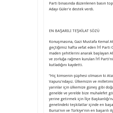
Parti binasında düzenlenen basın topla
Adayı Güler’e destek verdi.
EN BAŞARILI TEŞKİLAT SÖZÜ
Konuşmasına, Gazi Mustafa Kemal Ata
geçtiğimiz hafta vefat eden İYİ Parti
maden şehitlerini anarak başlayan Ah
ve zorluğa rağmen kurulan İYİ Parti’n
kutladığını kaydetti.
“Hiç kimsenin şüphesi olmasın ki At
Vapuru’ndayız. Ülkemizin ve milletimiz
yarınlar için ülkemize güneş gibi doğa
genelde ve yerelde bize muhalefet göre
yerine getirmek için İlçe Başkanlığı’na 
genelindeki teşkilatlar içinde en başa
Bursa’nın ve Türkiye’nin en başarılı 