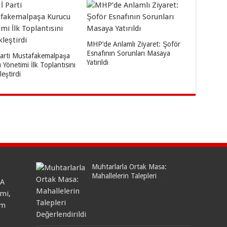
MHP’de Anlamlı Ziyaret: Şoför
Esnafının Sorunları Masaya
arti Mustafakemalpaşa
Yatırıldı
 Yönetimi İlk Toplantısını
eştirdi
Muhtarlarla Ortak Masa:
Mahallelerin Talepleri
HA
Değerlendirildi
mi,
am