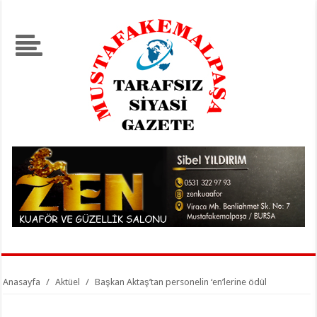
Anasayfa
/
Aktüel
/
Başkan Aktaş’tan personelin ‘en’lerine ödül