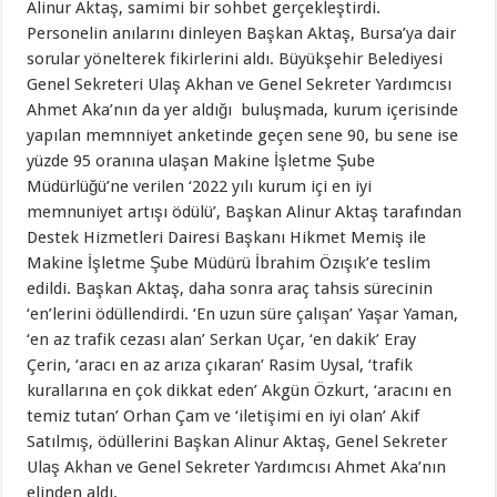
Alinur Aktaş, samimi bir sohbet gerçekleştirdi.
Personelin anılarını dinleyen Başkan Aktaş, Bursa’ya dair
sorular yönelterek fikirlerini aldı. Büyükşehir Belediyesi
Genel Sekreteri Ulaş Akhan ve Genel Sekreter Yardımcısı
Ahmet Aka’nın da yer aldığı buluşmada, kurum içerisinde
yapılan memnniyet anketinde geçen sene 90, bu sene ise
yüzde 95 oranına ulaşan Makine İşletme Şube
Müdürlüğü’ne verilen ‘2022 yılı kurum içi en iyi
memnuniyet artışı ödülü’, Başkan Alinur Aktaş tarafından
Destek Hizmetleri Dairesi Başkanı Hikmet Memiş ile
Makine İşletme Şube Müdürü İbrahim Özışık’e teslim
edildi. Başkan Aktaş, daha sonra araç tahsis sürecinin
‘en’lerini ödüllendirdi. ‘En uzun süre çalışan’ Yaşar Yaman,
‘en az trafik cezası alan’ Serkan Uçar, ‘en dakik’ Eray
Çerin, ‘aracı en az arıza çıkaran’ Rasim Uysal, ‘trafik
kurallarına en çok dikkat eden’ Akgün Özkurt, ‘aracını en
temiz tutan’ Orhan Çam ve ‘iletişimi en iyi olan’ Akif
Satılmış, ödüllerini Başkan Alinur Aktaş, Genel Sekreter
Ulaş Akhan ve Genel Sekreter Yardımcısı Ahmet Aka’nın
elinden aldı.