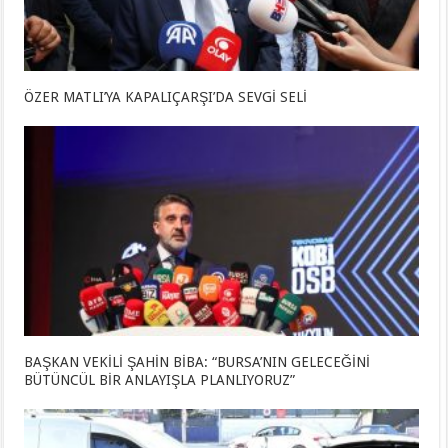
ÖZER MATLI’YA KAPALIÇARŞI’DA SEVGİ SELİ
BAŞKAN VEKİLİ ŞAHİN BİBA: “BURSA’NIN GELECEĞİNİ
BÜTÜNCÜL BİR ANLAYIŞLA PLANLIYORUZ”