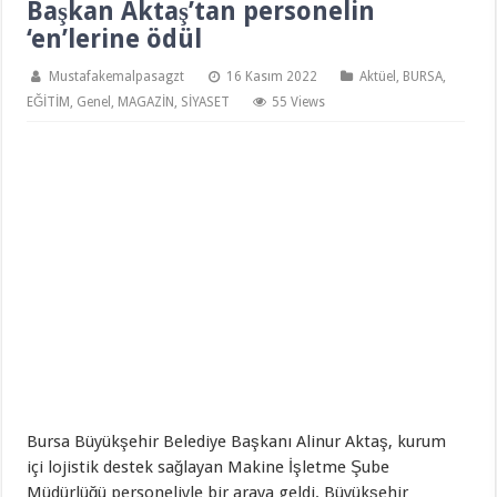
Başkan Aktaş’tan personelin
‘en’lerine ödül
Mustafakemalpasagzt
16 Kasım 2022
Aktüel
,
BURSA
,
EĞİTİM
,
Genel
,
MAGAZİN
,
SİYASET
55 Views
Bursa Büyükşehir Belediye Başkanı Alinur Aktaş, kurum
içi lojistik destek sağlayan Makine İşletme Şube
Müdürlüğü personeliyle bir araya geldi. Büyükşehir