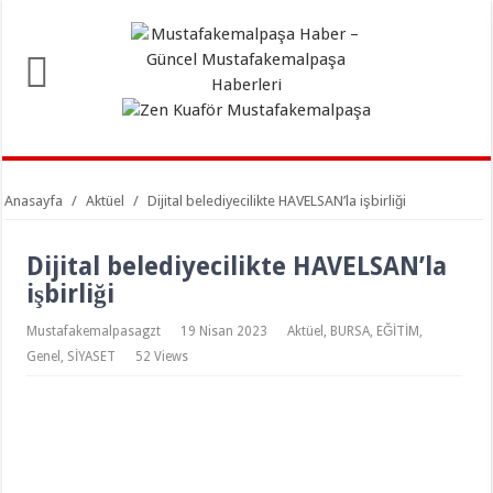
Anasayfa
/
Aktüel
/
Dijital belediyecilikte HAVELSAN’la işbirliği
Dijital belediyecilikte HAVELSAN’la
işbirliği
Mustafakemalpasagzt
19 Nisan 2023
Aktüel
,
BURSA
,
EĞİTİM
,
Genel
,
SİYASET
52 Views