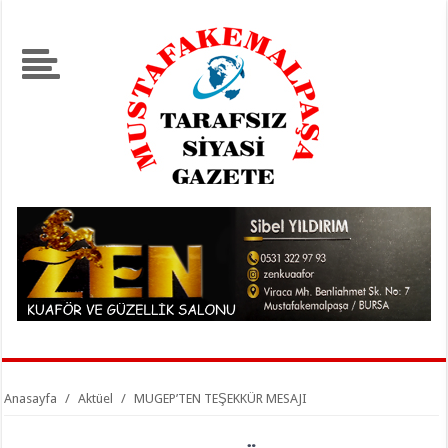
Anasayfa
/
Aktüel
/
MUGEP’TEN TEŞEKKÜR MESAJI