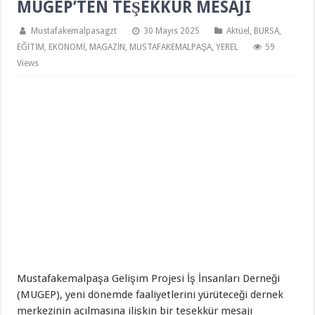
MUGEP’TEN TEŞEKKÜR MESAJI
Mustafakemalpasagzt
30 Mayıs 2025
Aktüel
,
BURSA
,
EĞİTİM
,
EKONOMİ
,
MAGAZİN
,
MUSTAFAKEMALPAŞA
,
YEREL
59
Views
Mustafakemalpaşa Gelişim Projesi İş İnsanları Derneği
(MUGEP), yeni dönemde faaliyetlerini yürüteceği dernek
merkezinin açılmasına ilişkin bir teşekkür mesajı