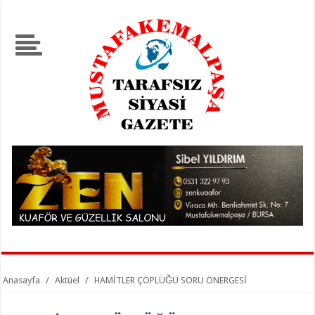
Anasayfa
/
Aktüel
/
HAMİTLER ÇÖPLÜĞÜ SORU ÖNERGESİ