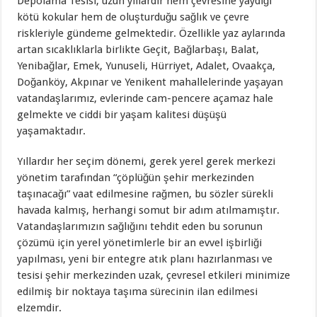
Depolama Tesisi, uzun yıllardır hem çevresine yaydığı
kötü kokular hem de oluşturduğu sağlık ve çevre
riskleriyle gündeme gelmektedir. Özellikle yaz aylarında
artan sıcaklıklarla birlikte Geçit, Bağlarbaşı, Balat,
Yenibağlar, Emek, Yunuseli, Hürriyet, Adalet, Ovaakça,
Doğanköy, Akpınar ve Yenikent mahallelerinde yaşayan
vatandaşlarımız, evlerinde cam-pencere açamaz hale
gelmekte ve ciddi bir yaşam kalitesi düşüşü
yaşamaktadır.
Yıllardır her seçim dönemi, gerek yerel gerek merkezi
yönetim tarafından “çöplüğün şehir merkezinden
taşınacağı” vaat edilmesine rağmen, bu sözler sürekli
havada kalmış, herhangi somut bir adım atılmamıştır.
Vatandaşlarımızın sağlığını tehdit eden bu sorunun
çözümü için yerel yönetimlerle bir an evvel işbirliği
yapılması, yeni bir entegre atık planı hazırlanması ve
tesisi şehir merkezinden uzak, çevresel etkileri minimize
edilmiş bir noktaya taşıma sürecinin ilan edilmesi
elzemdir.