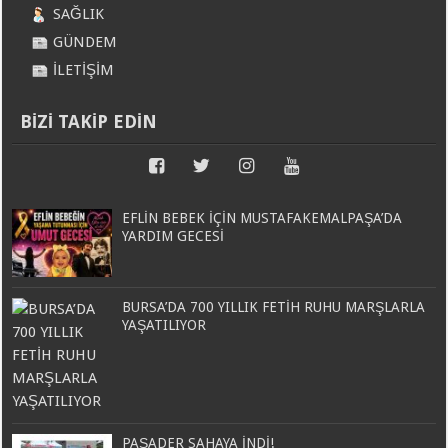
SAĞLIK
GÜNDEM
İLETİŞİM
BİZİ TAKİP EDİN
EFLİN BEBEK İÇİN MUSTAFAKEMALPAŞA’DA
YARDIM GECESİ
BURSA’DA 700 YILLIK FETİH RUHU MARŞLARLA
YAŞATILIYOR
PAŞADER SAHAYA İNDİ!