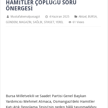
HAMİTLER ÇÖPLÜĞÜ SORU
ÖNERGESİ
Mustafakemalpasagzt
4 Haziran 2025
Aktüel
,
BURSA
,
GÜNDEM
,
MAGAZİN
,
SAĞLIK
,
SİYASET
,
YEREL
61 Views
Bursa Milletvekili ve Saadet Partisi Genel Başkan
Yardımcısı Mehmet Atmaca, Osmangazi’deki Hamitler
Katı Atık Depolama Tesisi’nin neden hâlâ taşınmadığını