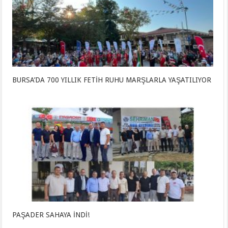
BURSA’DA 700 YILLIK FETİH RUHU MARŞLARLA YAŞATILIYOR
PAŞADER SAHAYA İNDİ!