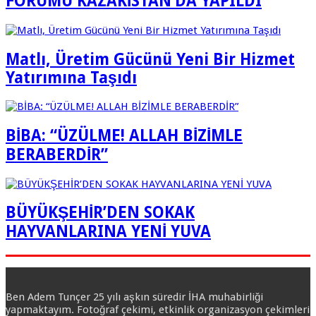
FORUMU KAZAKİSTAN’DA YAPILDI
Matlı, Üretim Gücünü Yeni Bir Hizmet
Yatırımına Taşıdı
BİBA: “ÜZÜLME! ALLAH BİZİMLE
BERABERDİR”
BÜYÜKŞEHİR’DEN SOKAK
HAYVANLARINA YENİ YUVA
Ben Adem Tunçer 25 yılı aşkın süredir İHA muhabirliği
yapmaktayım. Fotoğraf çekimi, etkinlik organizasyon çekimleri