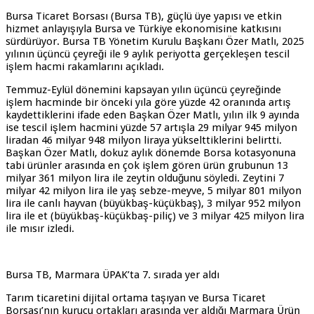
Bursa Ticaret Borsası (Bursa TB), güçlü üye yapısı ve etkin
hizmet anlayışıyla Bursa ve Türkiye ekonomisine katkısını
sürdürüyor. Bursa TB Yönetim Kurulu Başkanı Özer Matlı, 2025
yılının üçüncü çeyreği ile 9 aylık periyotta gerçekleşen tescil
işlem hacmi rakamlarını açıkladı.
Temmuz-Eylül dönemini kapsayan yılın üçüncü çeyreğinde
işlem hacminde bir önceki yıla göre yüzde 42 oranında artış
kaydettiklerini ifade eden Başkan Özer Matlı, yılın ilk 9 ayında
ise tescil işlem hacmini yüzde 57 artışla 29 milyar 945 milyon
liradan 46 milyar 948 milyon liraya yükselttiklerini belirtti.
Başkan Özer Matlı, dokuz aylık dönemde Borsa kotasyonuna
tabi ürünler arasında en çok işlem gören ürün grubunun 13
milyar 361 milyon lira ile zeytin olduğunu söyledi. Zeytini 7
milyar 42 milyon lira ile yaş sebze-meyve, 5 milyar 801 milyon
lira ile canlı hayvan (büyükbaş-küçükbaş), 3 milyar 952 milyon
lira ile et (büyükbaş-küçükbaş-piliç) ve 3 milyar 425 milyon lira
ile mısır izledi.
Bursa TB, Marmara ÜPAK’ta 7. sırada yer aldı
Tarım ticaretini dijital ortama taşıyan ve Bursa Ticaret
Borsası’nın kurucu ortakları arasında yer aldığı Marmara Ürün