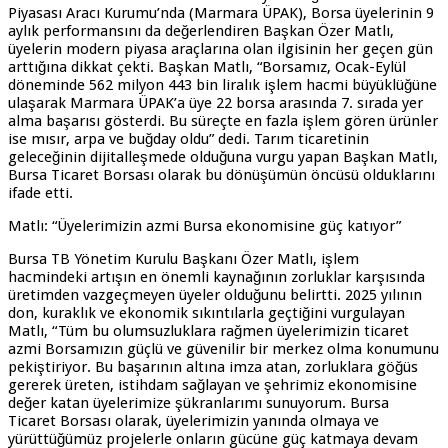
Piyasası Aracı Kurumu’nda (Marmara ÜPAK), Borsa üyelerinin 9
aylık performansını da değerlendiren Başkan Özer Matlı,
üyelerin modern piyasa araçlarına olan ilgisinin her geçen gün
arttığına dikkat çekti. Başkan Matlı, “Borsamız, Ocak-Eylül
döneminde 562 milyon 443 bin liralık işlem hacmi büyüklüğüne
ulaşarak Marmara ÜPAK’a üye 22 borsa arasında 7. sırada yer
alma başarısı gösterdi. Bu süreçte en fazla işlem gören ürünler
ise mısır, arpa ve buğday oldu” dedi. Tarım ticaretinin
geleceğinin dijitalleşmede olduğuna vurgu yapan Başkan Matlı,
Bursa Ticaret Borsası olarak bu dönüşümün öncüsü olduklarını
ifade etti.
Matlı: “Üyelerimizin azmi Bursa ekonomisine güç katıyor”
Bursa TB Yönetim Kurulu Başkanı Özer Matlı, işlem
hacmindeki artışın en önemli kaynağının zorluklar karşısında
üretimden vazgeçmeyen üyeler olduğunu belirtti. 2025 yılının
don, kuraklık ve ekonomik sıkıntılarla geçtiğini vurgulayan
Matlı, “Tüm bu olumsuzluklara rağmen üyelerimizin ticaret
azmi Borsamızın güçlü ve güvenilir bir merkez olma konumunu
pekiştiriyor. Bu başarının altına imza atan, zorluklara göğüs
gererek üreten, istihdam sağlayan ve şehrimiz ekonomisine
değer katan üyelerimize şükranlarımı sunuyorum. Bursa
Ticaret Borsası olarak, üyelerimizin yanında olmaya ve
yürüttüğümüz projelerle onların gücüne güç katmaya devam