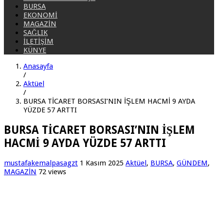
BURSA
EKONOMİ
MAGAZİN
SAĞLIK
İLETİŞİM
KÜNYE
Anasayfa
/
Aktüel
/
BURSA TİCARET BORSASI’NIN İŞLEM HACMİ 9 AYDA
YÜZDE 57 ARTTI
BURSA TİCARET BORSASI’NIN İŞLEM
HACMİ 9 AYDA YÜZDE 57 ARTTI
mustafakemalpasagzt
1 Kasım 2025
Aktüel
,
BURSA
,
GÜNDEM
,
MAGAZİN
72 views