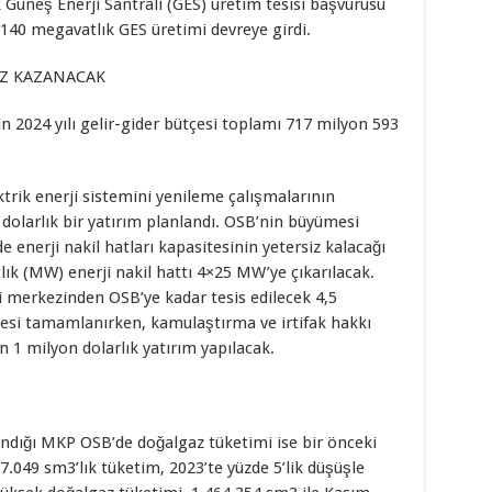
Güneş Enerji Santrali (GES) üretim tesisi başvurusu
7.140 megavatlık GES üretimi devreye girdi.
HIZ KAZANACAK
 2024 yılı gelir-gider bütçesi toplamı 717 milyon 593
ktrik enerji sistemini yenileme çalışmalarının
olarlık bir yatırım planlandı. OSB’nin büyümesi
e enerji nakil hatları kapasitesinin yetersiz kalacağı
k (MW) enerji nakil hattı 4×25 MW’ye çıkarılacak.
 merkezinden OSB’ye kadar tesis edilecek 4,5
ojesi tamamlanırken, kamulaştırma ve irtifak hakkı
in 1 milyon dolarlık yatırım yapılacak.
ndığı MKP OSB’de doğalgaz tüketimi ise bir önceki
77.049 sm3’lık tüketim, 2023’te yüzde 5’lik düşüşle