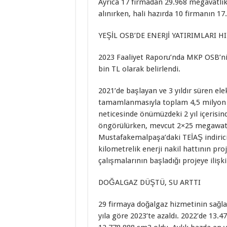
Ayrıca 17 firmadan 29.968 megavatlık 
alınırken, hali hazırda 10 firmanın 1
YEŞİL OSB’DE ENERJİ YATIRIMLARI 
2023 Faaliyet Raporu’nda MKP OSB’nin
bin TL olarak belirlendi.
2021’de başlayan ve 3 yıldır süren ele
tamamlanmasıyla toplam 4,5 milyon d
neticesinde önümüzdeki 2 yıl içerisind
öngörülürken, mevcut 2×25 megawatlı
Mustafakemalpaşa’daki TEİAŞ indirici
kilometrelik enerji nakil hattının pr
çalışmalarının başladığı projeye ilişk
DOĞALGAZ DÜŞTÜ, SU ARTTI
29 firmaya doğalgaz hizmetinin sağla
yıla göre 2023’te azaldı. 2022’de 13.4