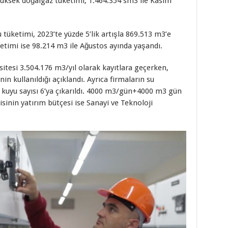
yüksek doğalgaz tüketimi, 1.464.354 sm3 ile Kasım
tüketimi, 2023’te yüzde 5’lik artışla 869.513 m3’e
ketimi ise 98.214 m3 ile Ağustos ayında yaşandı.
sitesi 3.504.176 m3/yıl olarak kayıtlara geçerken,
in kullanıldığı açıklandı. Ayrıca firmaların su
in kuyu sayısı 6’ya çıkarıldı. 4000 m3/gün+4000 m3 gün
isinin yatırım bütçesi ise Sanayi ve Teknoloji