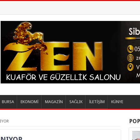
BURSA
EKONOMİ
MAGAZİN
SAĞLIK
İLETİŞİM
KÜNYE
POP
IYOR
ANIYOR