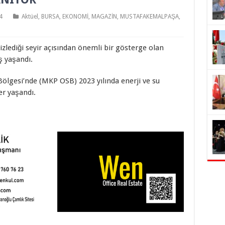
4
Aktüel
,
BURSA
,
EKONOMİ
,
MAGAZİN
,
MUSTAFAKEMALPAŞA
,
lediği seyir açısından önemli bir gösterge olan
ş yaşandı.
lgesi’nde (MKP OSB) 2023 yılında enerji ve su
er yaşandı.