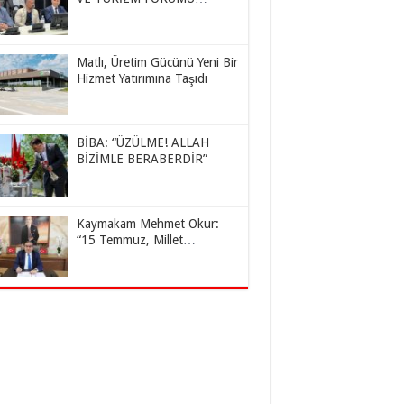
KAZAKİSTAN’DA YAPILDI
Matlı, Üretim Gücünü Yeni Bir
Hizmet Yatırımına Taşıdı
BİBA: “ÜZÜLME! ALLAH
BİZİMLE BERABERDİR”
Kaymakam Mehmet Okur:
“15 Temmuz, Millet
İradesinin Destansı Zaferidir”