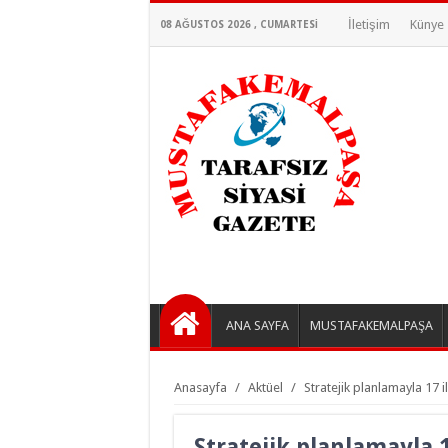
İletişim
Künye
08 AĞUSTOS 2026 , CUMARTESI
ANA SAYFA
MUSTAFAKEMALPAŞA
Anasayfa
/
Aktüel
/
Stratejik planlamayla 17 i
Stratejik planlamayla 1