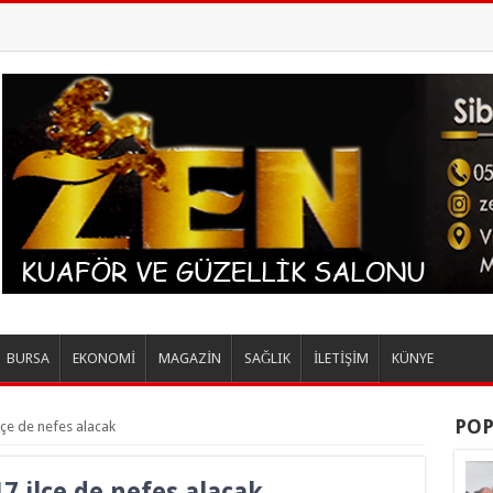
BURSA
EKONOMİ
MAGAZİN
SAĞLIK
İLETİŞİM
KÜNYE
POP
lçe de nefes alacak
7 ilçe de nefes alacak