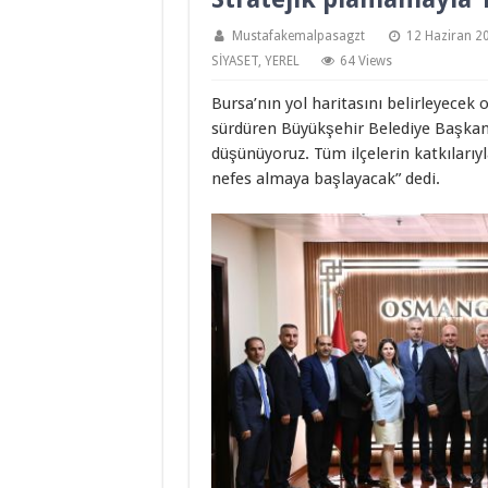
Mustafakemalpasagzt
12 Haziran 2
SİYASET
,
YEREL
64 Views
Bursa’nın yol haritasını belirleyecek 
sürdüren Büyükşehir Belediye Başkanı
düşünüyoruz. Tüm ilçelerin katkılarıyl
nefes almaya başlayacak” dedi.