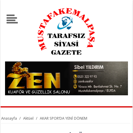
Anasayfa
/
Aktüel
/
AKAR SPOR’DA YENİ DÖNEM