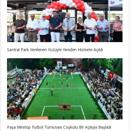
Santral Park Yenilenen Yüzüyle Yeniden Hizmete Açıldı
Paşa Minitop Futbol Turnuvası Coşkulu Bir Açılışla Başladı