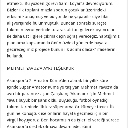
etmekti. Bu yüzden görevi Sami Loyan’a devrediyorum.
Bizler ilk toplantımızda sporun çocuklar üzerindeki
etkisini konuşmuş ve bu yönde ne yapabilir diye fikir
alışverişinde bulunmuştuk. Bundan sonraki süreçte
takımı mevcut yerinde tutarak alttan gelecek oyuncular
ile daha üst liglere çıkmak için uğraş vereceğiz. Yaptığımız
planlama kapsamında önümüzdeki günlerde hayata
geçireceğimiz projede bunun ilk adımı olacak” ifadelerini
kullandı.
MEHMET YAVUZ’A AYRI TEŞEKKÜR
Akarspor’u 2. Amatör Küme’den alarak bir yıllık süre
içinde Süper Amatör Küme’ye taşıyan Mehmet Yavuz’a da
ayrı bir parantez açan Çalışkan; “Akarspor için Mehmet
Yavuz büyük bir şans oldu. Büyüdüğü, futbol oynadığı
takımı tarihinde ilk kez süper amatör kümeye taşıdı. İlk
gün ne konuştuk ise onların hayata geçmesi için bir
virgül koyuyoruz. Ben hocamızın da işleri el verdiği sürece
Akarspor’a destek olmaya devam edeceğini