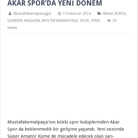
AKAR SPOR’DA YENİ DÖNEM
Mustafakemalpasagzt
13 Haziran 2024
Aktüel
,
BURSA
,
GÜNDEM
,
MAGAZİN
,
MUSTAFAKEMALPAŞA
,
SPOR
,
YEREL
59
Views
Mustafakemalpaşa’nın köklü spor kulüplerinden Akar
Spor da beklenmedik bir gelişme yaşandı. Yeni sezonda
Süper Amatör Küme de mücadele edecek olan sarı-