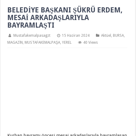
BELEDİYE BAŞKANI ŞÜKRÜ ERDEM,
MESAİ ARKADAŞLARIYLA
BAYRAMLAŞTI
Mustafakemalpasagzt
15 Haziran 2024
Aktüel
,
BURSA
,
MAGAZİN
,
MUSTAFAKEMALPAŞA
,
YEREL
40 Views
Kurban bayramı öncesi mesai arkadaşlarıyla bayramlaşan