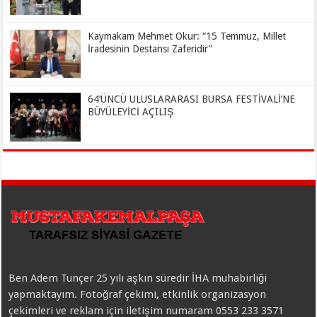
Kaymakam Mehmet Okur: “15 Temmuz, Millet
İradesinin Destansı Zaferidir”
64’ÜNCÜ ULUSLARARASI BURSA FESTİVALİ’NE
BÜYÜLEYİCİ AÇILIŞ
Ben Adem Tunçer 25 yılı aşkın süredir İHA muhabirliği
yapmaktayım. Fotoğraf çekimi, etkinlik organizasyon
çekimleri ve reklam için iletişim numaram 0553 233 3571