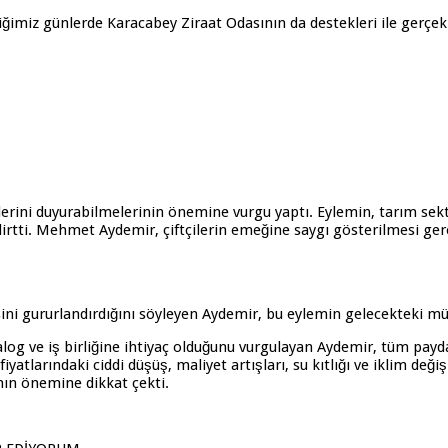
z günlerde Karacabey Ziraat Odasının da destekleri ile gerçekleşti
slerini duyurabilmelerinin önemine vurgu yaptı. Eylemin, tarım sektö
rtti. Mehmet Aydemir, çiftçilerin emeğine saygı gösterilmesi gerekt
ini gururlandırdığını söyleyen Aydemir, bu eylemin gelecekteki müca
alog ve iş birliğine ihtiyaç olduğunu vurgulayan Aydemir, tüm payd
fiyatlarındaki ciddi düşüş, maliyet artışları, su kıtlığı ve iklim deği
nın önemine dikkat çekti.