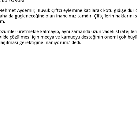
R EDİYORUM
ehmet Aydemir; ‘Büyük Çiftçi eylemine katılarak kötü gidişe dur 
aha da güçleneceğine olan inancımız tamdır. Çiftçilerin haklarını 
um.
i çözümler üretmekle kalmayıp, aynı zamanda uzun vadeli stratejiler
ekilde çözülmesi için medya ve kamuoyu desteğinin önemi çok büyük
laşılması gerektiğine inanıyorum.’ dedi.