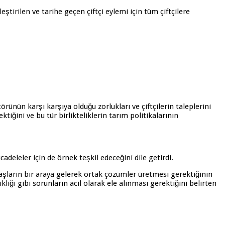
rilen ve tarihe geçen çiftçi eylemi için tüm çiftçilere
rünün karşı karşıya olduğu zorlukları ve çiftçilerin taleplerini
iğini ve bu tür birlikteliklerin tarım politikalarının
deleler için de örnek teşkil edeceğini dile getirdi.
aşların bir araya gelerek ortak çözümler üretmesi gerektiğinin
şikliği gibi sorunların acil olarak ele alınması gerektiğini belirten