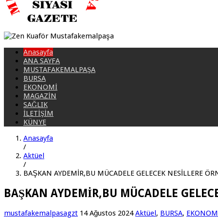
Anasayfa
ANA SAYFA
MUSTAFAKEMALPAŞA
BURSA
EKONOMİ
MAGAZİN
SAĞLIK
İLETİŞİM
KÜNYE
Anasayfa
/
Aktüel
/
BAŞKAN AYDEMİR,BU MÜCADELE GELECEK NESİLLERE ÖR
BAŞKAN AYDEMİR,BU MÜCADELE GELECE
mustafakemalpasagzt
14 Ağustos 2024
Aktüel
,
BURSA
,
EKONOM