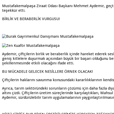
Mustafakemalpaşa Ziraat Odası Başkanı Mehmet Aydemir, geçtiğimi
teşekkür etti.
BİRLİK VE BERABERLİK VURGUSU!
Aydemir, çiftçilerin birlik ve beraberlik içinde hareket ederek se
geniş kitlelere duyurmak açısından büyük bir başarı olduğunu beli
şekillenmesinde etkili olacağını ifade etti.
BU MÜCADELE GELECEK NESİLLERE ÖRNEK OLACAK!
Çiftçilerin haklarını savunma konusundaki kararlılıklarının kendis
Ayrıca, tarım sektöründeki sorunların çözümü için daha fazla diy
altını çizdi. Çiftçilerin üretim süreçlerinde karşılaştıkları, Mahsul 
Aydemir, sürdürülebilir tarım uygulamalarının yaygınlaştırılması