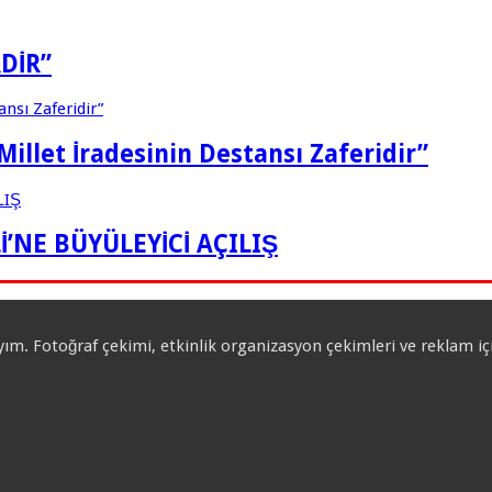
DİR”
let İradesinin Destansı Zaferidir”
’NE BÜYÜLEYİCİ AÇILIŞ
yım. Fotoğraf çekimi, etkinlik organizasyon çekimleri ve reklam 