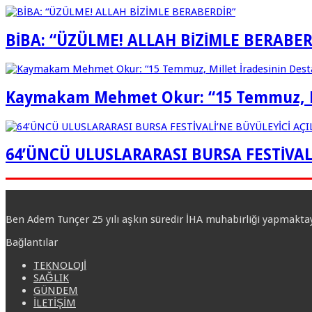
BİBA: “ÜZÜLME! ALLAH BİZİMLE BERABER
Kaymakam Mehmet Okur: “15 Temmuz, Mil
64’ÜNCÜ ULUSLARARASI BURSA FESTİVALİ
Ben Adem Tunçer 25 yılı aşkın süredir İHA muhabirliği yapmakta
Bağlantılar
TEKNOLOJİ
SAĞLIK
GÜNDEM
İLETİŞİM