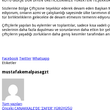
KÖTÜ GİDİŞE DUR DİYEN ÜRETİCİLERİMİZE YÜREKTEN TEŞEKKÜ
Sözlerine Bölge Çiftçisine teşekkür ederek devam eden Başkan M
ediyorum, onların azmi ve çalışkanlığı sayesinde ülke tarımının d
tür birlikteliklerin gelecekte de devam etmesini temenni ediyor
Çiftçilerle yapılan bu eylemler ve toplantılar, sadece kısa vadel
seslerinin daha fazla duyulması ve sorunlarının daha etkin bir ş
çiftçilerin yaşadığı zorlukların daha geniş kesimler tarafından an
Facebook
Twitter
Whatsapp
Etiketler
mustafakemalpasagzt
Tüm yazıları
Önceki
ÇANAKKALE’DE ‘ZAFER’ YÜRÜYÜŞÜ