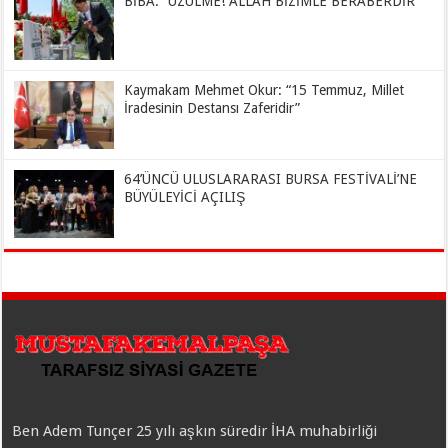
BİBA: “ÜZÜLME! ALLAH BİZİMLE BERABERDİR”
Kaymakam Mehmet Okur: “15 Temmuz, Millet
İradesinin Destansı Zaferidir”
64’ÜNCÜ ULUSLARARASI BURSA FESTİVALİ’NE
BÜYÜLEYİCİ AÇILIŞ
Ben Adem Tunçer 25 yılı aşkın süredir İHA muhabirliği