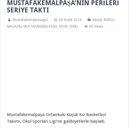
MUSTAFAKEMALPAŞA’NIN PERİLERİ
SERİYE TAKTI
Mustafakemalpasagzt
28 Aralık 2024
Aktüel
,
BURSA
,
MAGAZİN
,
MUSTAFAKEMALPAŞA
,
SPOR
,
YEREL
60 Views
Mustafakemalpaşa Ortaokulu Küçük Kız Basketbol
Takımı, Okul Sporları Ligi’ne galibiyetlerle başladı.