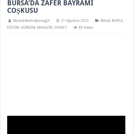
BURSA’DA ZAFER BAYRAMI
COŞKUSU
Mustafakemalpasagzt
31 Ağustos 2025
Aktüel
,
BURSA
,
EĞİTİM
,
GÜNDEM
,
MAGAZİN
,
SİYASET
80 Views