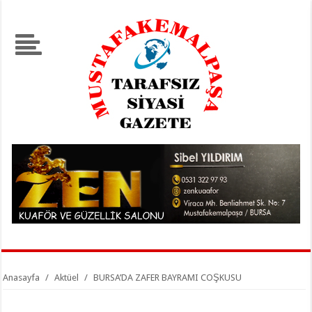
Anasayfa
/
Aktüel
/
BURSA’DA ZAFER BAYRAMI COŞKUSU