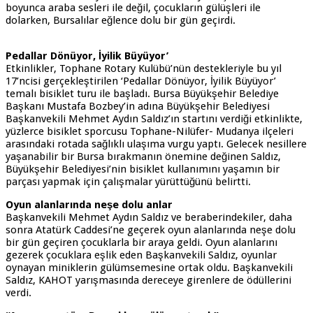
boyunca araba sesleri ile değil, çocukların gülüşleri ile
dolarken, Bursalılar eğlence dolu bir gün geçirdi.
Pedallar Dönüyor, İyilik Büyüyor’
Etkinlikler, Tophane Rotary Kulübü’nün destekleriyle bu yıl
17’ncisi gerçekleştirilen ‘Pedallar Dönüyor, İyilik Büyüyor’
temalı bisiklet turu ile başladı. Bursa Büyükşehir Belediye
Başkanı Mustafa Bozbey’in adına Büyükşehir Belediyesi
Başkanvekili Mehmet Aydın Saldız’ın startını verdiği etkinlikte,
yüzlerce bisiklet sporcusu Tophane-Nilüfer- Mudanya ilçeleri
arasındaki rotada sağlıklı ulaşıma vurgu yaptı. Gelecek nesillere
yaşanabilir bir Bursa bırakmanın önemine değinen Saldız,
Büyükşehir Belediyesi’nin bisiklet kullanımını yaşamın bir
parçası yapmak için çalışmalar yürüttüğünü belirtti.
Oyun alanlarında neşe dolu anlar
Başkanvekili Mehmet Aydın Saldız ve beraberindekiler, daha
sonra Atatürk Caddesi’ne geçerek oyun alanlarında neşe dolu
bir gün geçiren çocuklarla bir araya geldi. Oyun alanlarını
gezerek çocuklara eşlik eden Başkanvekili Saldız, oyunlar
oynayan miniklerin gülümsemesine ortak oldu. Başkanvekili
Saldız, KAHOT yarışmasında dereceye girenlere de ödüllerini
verdi.