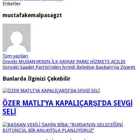
Etiketler
mustafakemalpasagzt
Tüm yazıları
Önceki
MUDANYA’NIN İLK KAYKAY PARKI HİZMETE AÇILDI
Sonraki
Saadet Partisi’nden İvrindi Belediye Başkanı’na Ziyaret
Bunlarda İlginizi Çekebilir
ÖZER MATLI’YA KAPALIÇARŞI’DA SEVGİ
SELİ