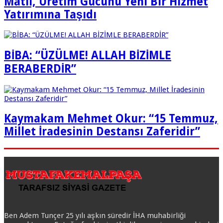
Matlı, Üretim Gücünü Yeni Bir Hizmet
Yatırımına Taşıdı
BİBA: “ÜZÜLME! ALLAH BİZİMLE
BERABERDİR”
Kaymakam Mehmet Okur: “15 Temmuz,
Millet İradesinin Destansı Zaferidir”
Ben Adem Tunçer 25 yılı aşkın süredir İHA muhabirliği