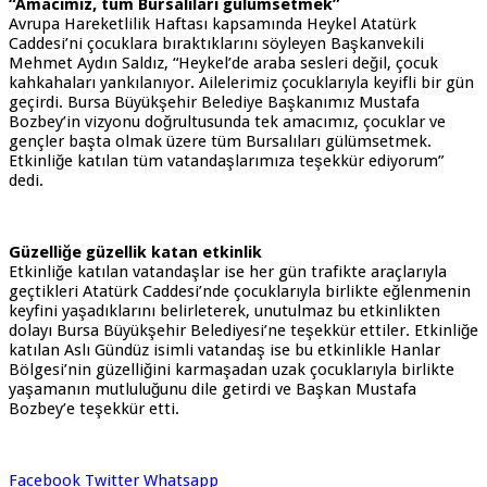
“Amacımız, tüm Bursalıları gülümsetmek”
Avrupa Hareketlilik Haftası kapsamında Heykel Atatürk
Caddesi’ni çocuklara bıraktıklarını söyleyen Başkanvekili
Mehmet Aydın Saldız, “Heykel’de araba sesleri değil, çocuk
kahkahaları yankılanıyor. Ailelerimiz çocuklarıyla keyifli bir gün
geçirdi. Bursa Büyükşehir Belediye Başkanımız Mustafa
Bozbey’in vizyonu doğrultusunda tek amacımız, çocuklar ve
gençler başta olmak üzere tüm Bursalıları gülümsetmek.
Etkinliğe katılan tüm vatandaşlarımıza teşekkür ediyorum”
dedi.
Güzelliğe güzellik katan etkinlik
Etkinliğe katılan vatandaşlar ise her gün trafikte araçlarıyla
geçtikleri Atatürk Caddesi’nde çocuklarıyla birlikte eğlenmenin
keyfini yaşadıklarını belirleterek, unutulmaz bu etkinlikten
dolayı Bursa Büyükşehir Belediyesi’ne teşekkür ettiler. Etkinliğe
katılan Aslı Gündüz isimli vatandaş ise bu etkinlikle Hanlar
Bölgesi’nin güzelliğini karmaşadan uzak çocuklarıyla birlikte
yaşamanın mutluluğunu dile getirdi ve Başkan Mustafa
Bozbey’e teşekkür etti.
Facebook
Twitter
Whatsapp