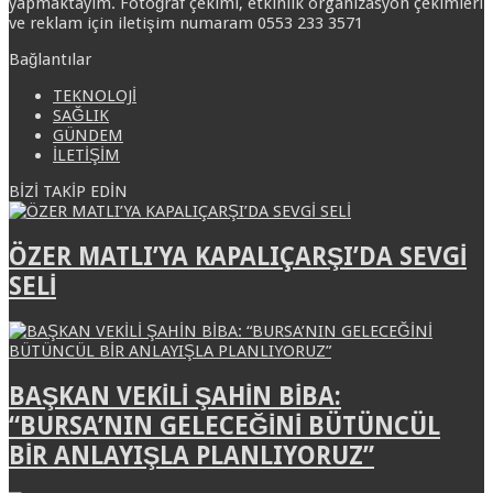
yapmaktayım. Fotoğraf çekimi, etkinlik organizasyon çekimleri
ve reklam için iletişim numaram 0553 233 3571
Bağlantılar
TEKNOLOJİ
SAĞLIK
GÜNDEM
İLETİŞİM
BİZİ TAKİP EDİN
ÖZER MATLI’YA KAPALIÇARŞI’DA SEVGİ
SELİ
BAŞKAN VEKİLİ ŞAHİN BİBA:
“BURSA’NIN GELECEĞİNİ BÜTÜNCÜL
BİR ANLAYIŞLA PLANLIYORUZ”