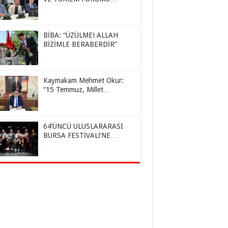
KAZAKİSTAN’DA YAPILDI
BİBA: “ÜZÜLME! ALLAH
BİZİMLE BERABERDİR”
Kaymakam Mehmet Okur:
“15 Temmuz, Millet
İradesinin Destansı Zaferidir”
64’ÜNCÜ ULUSLARARASI
BURSA FESTİVALİ’NE
BÜYÜLEYİCİ AÇILIŞ