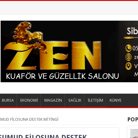
BURSA
EKONOMİ
MAGAZİN
SAĞLIK
İLETİŞİM
KÜNYE
POP
UMUD FİLOSUNA DESTEK MİTİNGİ
 SUMUD FİLOSUNA DESTEK