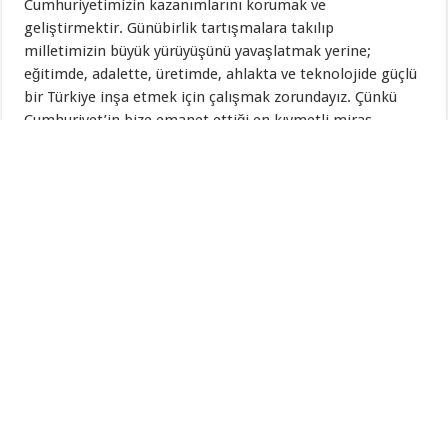
Cumhuriyetimizin kazanımlarını korumak ve
geliştirmektir. Günübirlik tartışmalara takılıp
milletimizin büyük yürüyüşünü yavaşlatmak yerine;
eğitimde, adalette, üretimde, ahlakta ve teknolojide güçlü
bir Türkiye inşa etmek için çalışmak zorundayız. Çünkü
Cumhuriyet’in bize emanet ettiği en kıymetli miras,
bahaneler değil; çözüm üretme iradesidir.
Cumhuriyet’in 102. yılında; umutsuzluk yerine cesareti,
ayrışma yerine birliği, bahane yerine çözümü seçen bütün
yurtseverlere şükranlarımı sunuyorum. Başta Gazi
Mustafa Kemal Atatürk ve silah arkadaşları olmak üzere;
vatan uğruna canlarını feda eden aziz şehitlerimizi,
emekleriyle bu ülkeyi imar eden isimsiz kahramanlarımızı
rahmet, minnet ve saygıyla anıyorum.