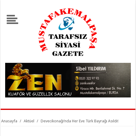
Anasayfa
/
Aktüel
/
Devecikonağı’nda Her Eve Türk Bayrağı Asıldı!