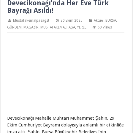
Devecikonağı’nda Her Eve Türk
Bayrağı Asıldı!
Mustafakemalpasagzt
30 Ekim 2025
Aktüel
,
BURSA
,
GÜNDEM
,
MAGAZİN
,
MUSTAFAKEMALPAŞA
,
YEREL
69 Views
Devecikonağı Mahalle Muhtarı Muhammet Şahin, 29
Ekim Cumhuriyet Bayramı dolayısıyla anlamlı bir etkinliğe
imza attı. Şahin, Bursa Büyükşehir Belediyesi’nin