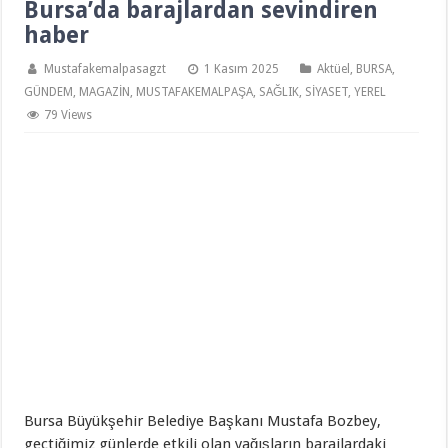
Bursa’da barajlardan sevindiren
haber
Mustafakemalpasagzt
1 Kasım 2025
Aktüel
,
BURSA
,
GÜNDEM
,
MAGAZİN
,
MUSTAFAKEMALPAŞA
,
SAĞLIK
,
SİYASET
,
YEREL
79 Views
Bursa Büyükşehir Belediye Başkanı Mustafa Bozbey,
geçtiğimiz günlerde etkili olan yağışların barajlardaki