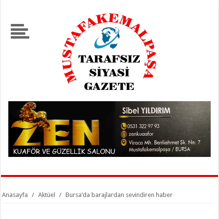
Anasayfa
/
Aktüel
/
Bursa’da barajlardan sevindiren haber