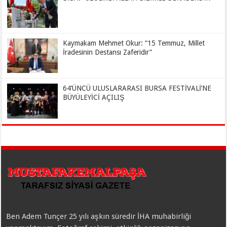
Kaymakam Mehmet Okur: “15 Temmuz, Millet
İradesinin Destansı Zaferidir”
64’ÜNCÜ ULUSLARARASI BURSA FESTİVALİ’NE
BÜYÜLEYİCİ AÇILIŞ
Ben Adem Tunçer 25 yılı aşkın süredir İHA muhabirliği