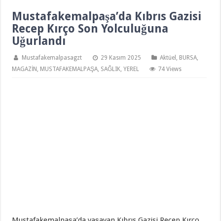
Mustafakemalpaşa’da Kıbrıs Gazisi
Recep Kırço Son Yolculuğuna
Uğurlandı
Mustafakemalpasagzt
29 Kasım 2025
Aktüel
,
BURSA
,
MAGAZİN
,
MUSTAFAKEMALPAŞA
,
SAĞLIK
,
YEREL
74 Views
Mustafakemalpaşa’da yaşayan Kıbrıs Gazisi Recep Kırço,