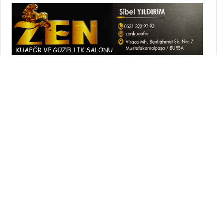
Belediye Mustafakemalpaşaspor, Pazar günü ilçe
stadında oynanacak ve büyük önem taşıyan Mudanya
Spor karşılaşması öncesi hazırlıklarını yoğun tempoda
sürdürüyor. Kritik maç öncesi bugün yapılan idmanı,
Mustafakemalpaşa Gelişim Projesi İş İnsanları Derneği
(MUGEP) ziyaret ederek takıma moral verdi.
MUGEP Başkanı Vahdettin Sevim ve yönetim kurulu
üyelerinin yer aldığı ziyarette futbolcularla bir süre sohbet
edildi. Ardından dernek üyeleri, takıma baklava ikram
ederek başarı dileklerini iletti. Ziyarete Belediye
Mustafakemalpaşa Spor Kulübü Başkanı İbrahim Özmen
de katıldı.